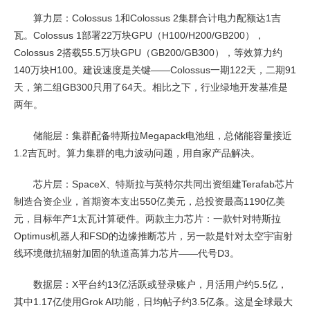
算力层：Colossus 1和Colossus 2集群合计电力配额达1吉
瓦。Colossus 1部署22万块GPU（H100/H200/GB200），
Colossus 2搭载55.5万块GPU（GB200/GB300），等效算力约
140万块H100。建设速度是关键——Colossus一期122天，二期91
天，第二组GB300只用了64天。相比之下，行业绿地开发基准是
两年。
储能层：集群配备特斯拉Megapack电池组，总储能容量接近
1.2吉瓦时。算力集群的电力波动问题，用自家产品解决。
芯片层：SpaceX、特斯拉与英特尔共同出资组建Terafab芯片
制造合资企业，首期资本支出550亿美元，总投资最高1190亿美
元，目标年产1太瓦计算硬件。两款主力芯片：一款针对特斯拉
Optimus机器人和FSD的边缘推断芯片，另一款是针对太空宇宙射
线环境做抗辐射加固的轨道高算力芯片——代号D3。
数据层：X平台约13亿活跃或登录账户，月活用户约5.5亿，
其中1.17亿使用Grok AI功能，日均帖子约3.5亿条。这是全球最大