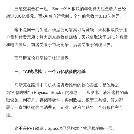
三笔交易合在一起，SpaceX AI板块的年化算力租金收入已经
超过300亿美元。而xAI独立运营时，全年的营收才8.18亿美元。
这不是同一门生意。模型公司靠卖订阅赚钱，天花板取决于用
户量和付费意愿；算力房东靠收租赚钱，天花板取决于GPU的数量
和电力供应。前者受限于市场竞争，后者受限于物理世界。
而马斯克恰好掌控了物理世界。
三、"AI物理栈"：一个万亿估值的地基
马斯克在路演中向机构投资者推销的核心卖点，是他称之
为"AI物理栈"（Physical Stack）的概念——从发电、液冷这样的基
础设施，到芯片、存储等硬件，再到数据、模型工具链、算力部
署，一直到终端面向消费者、企业、政府的销售，全链条自主可
控。
这不是PPT叙事，SpaceX已经构建了物理栈的每一层。