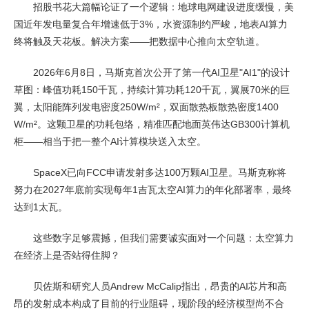
招股书花大篇幅论证了一个逻辑：地球电网建设进度缓慢，美
国近年发电量复合年增速低于3%，水资源制约严峻，地表AI算力
终将触及天花板。解决方案——把数据中心推向太空轨道。
2026年6月8日，马斯克首次公开了第一代AI卫星"AI1"的设计
草图：峰值功耗150千瓦，持续计算功耗120千瓦，翼展70米的巨
翼，太阳能阵列发电密度250W/m²，双面散热板散热密度1400
W/m²。这颗卫星的功耗包络，精准匹配地面英伟达GB300计算机
柜——相当于把一整个AI计算模块送入太空。
SpaceX已向FCC申请发射多达100万颗AI卫星。马斯克称将
努力在2027年底前实现每年1吉瓦太空AI算力的年化部署率，最终
达到1太瓦。
这些数字足够震撼，但我们需要诚实面对一个问题：太空算力
在经济上是否站得住脚？
贝佐斯和研究人员Andrew McCalip指出，昂贵的AI芯片和高
昂的发射成本构成了目前的行业阻碍，现阶段的经济模型尚不合