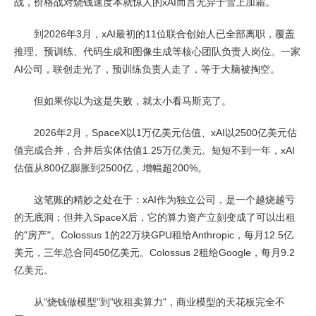
战，价格战对烧钱速度本就惊人的xAI而言无异于雪上加霜。
到2026年3月，xAI最初的11位联合创始人已全部离职，覆盖
推理、预训练、代码生成和图像生成等核心团队负责人岗位。一家
AI公司，联创走光了，预训练负责人走了，等于大脑被掏空。
但如果你以为这是失败，就太小看马斯克了。
2026年2月，SpaceX以1万亿美元估值、xAI以2500亿美元估
值完成合并，合并后实体估值1.25万亿美元。短短不到一年，xAI
估值从800亿膨胀到2500亿，增幅超200%。
这笔账的精妙之处在于：xAI作为独立公司，是一个越烧越亏
的无底洞；但并入SpaceX后，它的算力资产立刻变成了可以出租
的"房产"。Colossus 1的22万块GPU租给Anthropic，每月12.5亿
美元，三年总合同450亿美元。Colossus 2租给Google，每月9.2
亿美元。
从"烧钱做模型"到"收租卖算力"，商业模型的天花板完全不