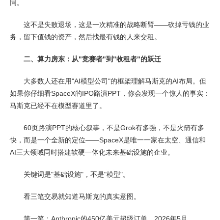
同。
这不是失败退场，这是一次精准的战略断臂——砍掉亏钱的业
务，留下值钱的资产，然后找最有钱的人来交租。
二、算力房东：从"竞赛者"到"收租者"的跃迁
大多数人还在用"AI模型公司"的框架理解马斯克的AI布局。但
如果你仔细看SpaceX的IPO路演PPT，你会发现一个惊人的事实：
马斯克已经不在模型赛道里了。
60页路演PPT的核心叙事，不是Grok有多强，不是火箭有多
快，而是一个全新的定位——SpaceX是唯一一家在太空、通信和
AI三大领域同时搭建软硬一体化未来基础设施的企业。
关键词是"基础设施"，不是"模型"。
看三笔交易就知道马斯克的真实意图。
第一笔：Anthropic的450亿美元超级订单。2026年5月，