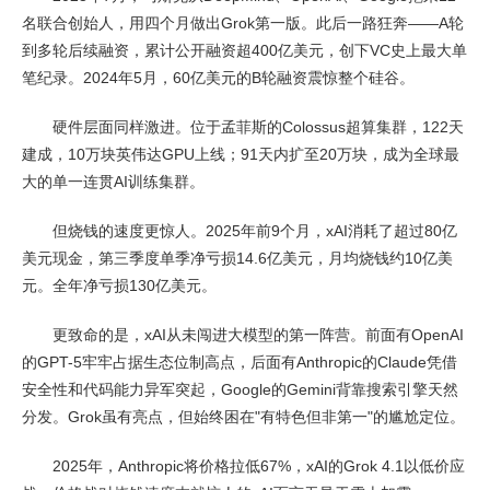
名联合创始人，用四个月做出Grok第一版。此后一路狂奔——A轮
到多轮后续融资，累计公开融资超400亿美元，创下VC史上最大单
笔纪录。2024年5月，60亿美元的B轮融资震惊整个硅谷。
硬件层面同样激进。位于孟菲斯的Colossus超算集群，122天
建成，10万块英伟达GPU上线；91天内扩至20万块，成为全球最
大的单一连贯AI训练集群。
但烧钱的速度更惊人。2025年前9个月，xAI消耗了超过80亿
美元现金，第三季度单季净亏损14.6亿美元，月均烧钱约10亿美
元。全年净亏损130亿美元。
更致命的是，xAI从未闯进大模型的第一阵营。前面有OpenAI
的GPT-5牢牢占据生态位制高点，后面有Anthropic的Claude凭借
安全性和代码能力异军突起，Google的Gemini背靠搜索引擎天然
分发。Grok虽有亮点，但始终困在"有特色但非第一"的尴尬定位。
2025年，Anthropic将价格拉低67%，xAI的Grok 4.1以低价应