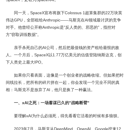
同一天，SpaceX宣布将旗下Colossus 1超算集群的22万块英
伟达GPU，全部租给Anthropic——马斯克在AI领域最讨厌的竞争
对手。他曾经公开称Anthropic是"反人类的、邪恶的"，指控对
方"窃取训练数据"。
亲手杀死自己的AI公司，然后把最值钱的资产租给最恨的敌
人。一个月后，SpaceX以1.77万亿美元的估值登陆纳斯达克，创
下人类史上最大IPO。
如果你只看表面，这像是一个创业者的战略收缩。但如果把时
间线拉长，把所有的碎片拼在一起，你会发现一个完全不同的真
相：马斯克不是放弃了AI，他只是换了一种赢法。
一、xAI之死：一场蓄谋已久的"战略断臂"
要理解xAI为什么必须死，得先看看它活着的时候有多狼狈。
2023年7月，马斯克从DeepMind、OpenAI、Google挖来12