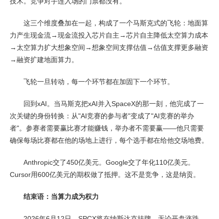
技术。竞争对手连入场的门票都没有。
这三个维度叠加在一起，构成了一个马斯克式的飞轮：地面算
力产生现金流→现金流投入芯片自主→芯片自主降低太空算力成本
→太空算力扩大想象空间→想象空间支撑估值→估值支撑更多融资
→融资扩建地面算力。
飞轮一旦转动，每一个环节都在加固下一个环节。
回到xAI。当马斯克把xAI并入SpaceX的那一刻，他完成了一
次关键的身份转换：从"AI竞赛的参与者"变成了"AI竞赛的举办
者"。参赛者需要赢比赛才能赚钱，举办者不需要赢——他只需要
确保每场比赛都在他的场地上进行，每个选手都在给他交场地费。
Anthropic交了450亿美元。Google交了年化110亿美元。
Cursor用600亿美元的期权做了抵押。这不是竞争，这是纳贡。
结束语：当算力成为权力
2026年6月12日，SPCX将在纳斯达克挂牌。无论开盘涨跌，