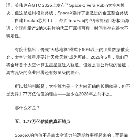
理。英伟达在GTC 2026上发布了Space-1 Vera Rubin太空AI模
块，但这是通用模块路线，SpaceX选择了更激进的垂直整合路线
——自建Terafab芯片工厂。然而TeraFab的2纳米制程目标极为激
进，全球能量产2纳米芯片的代工厂屈指可数，时间表存在很大不
确定性。
有院士指出，传统"天感地算"模式下90%以上的卫星数据被丢
弃，太空计算星座要让"天数天算"成为可能。2025年5月，我们已
将全球首个太空计算卫星星座送入轨道。但这是百公斤级的验证，
离吉瓦级的商业部署还有数量级的差距。
所以我的判断是：太空算力是一个方向正确的长期叙事，但不
是支撑1.77万亿估值的理由——至少在2028年之前不是。
那什么才是？
五、1.77万亿估值的真正锚点
SpaceX的估值不是靠太空算力的远期故事撑起来的，而是靠