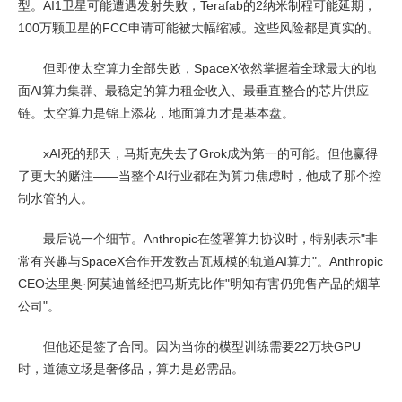
型。AI1卫星可能遭遇发射失败，Terafab的2纳米制程可能延期，
100万颗卫星的FCC申请可能被大幅缩减。这些风险都是真实的。
但即使太空算力全部失败，SpaceX依然掌握着全球最大的地
面AI算力集群、最稳定的算力租金收入、最垂直整合的芯片供应
链。太空算力是锦上添花，地面算力才是基本盘。
xAI死的那天，马斯克失去了Grok成为第一的可能。但他赢得
了更大的赌注——当整个AI行业都在为算力焦虑时，他成了那个控
制水管的人。
最后说一个细节。Anthropic在签署算力协议时，特别表示"非
常有兴趣与SpaceX合作开发数吉瓦规模的轨道AI算力"。Anthropic
CEO达里奥·阿莫迪曾经把马斯克比作"明知有害仍兜售产品的烟草
公司"。
但他还是签了合同。因为当你的模型训练需要22万块GPU
时，道德立场是奢侈品，算力是必需品。