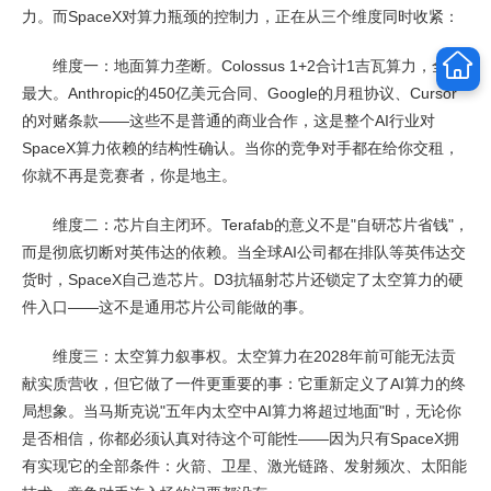
力。而SpaceX对算力瓶颈的控制力，正在从三个维度同时收紧：
维度一：地面算力垄断。Colossus 1+2合计1吉瓦算力，全球
最大。Anthropic的450亿美元合同、Google的月租协议、Cursor
的对赌条款——这些不是普通的商业合作，这是整个AI行业对
SpaceX算力依赖的结构性确认。当你的竞争对手都在给你交租，
你就不再是竞赛者，你是地主。
维度二：芯片自主闭环。Terafab的意义不是"自研芯片省钱"，
而是彻底切断对英伟达的依赖。当全球AI公司都在排队等英伟达交
货时，SpaceX自己造芯片。D3抗辐射芯片还锁定了太空算力的硬
件入口——这不是通用芯片公司能做的事。
维度三：太空算力叙事权。太空算力在2028年前可能无法贡
献实质营收，但它做了一件更重要的事：它重新定义了AI算力的终
局想象。当马斯克说"五年内太空中AI算力将超过地面"时，无论你
是否相信，你都必须认真对待这个可能性——因为只有SpaceX拥
有实现它的全部条件：火箭、卫星、激光链路、发射频次、太阳能