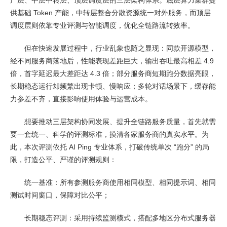
产层、中层中转层、顶层调度层的三层架构体系。底层算力集群提
供基础 Token 产能，中转层整合分散资源统一对外服务，而顶层
调度层则依靠专业评测与智能调度，优化全链路流转效率。
但在快速发展过程中，行业乱象也随之显现：同款开源模型，
经不同服务商落地后，性能表现差距巨大，输出吞吐最高相差 4.9
倍，首字延迟最大差距达 4.3 倍；部分服务商短期跑分数据亮眼，
长期稳态运行却频繁出现卡顿、慢响应；多轮对话场景下，缓存能
力参差不齐，直接影响使用体验与运营成本。
想要推动三层架构协同发展、提升全链路服务质量，首先就需
要一套统一、科学的评测标准，摸清各家服务商的真实水平。为
此，本次评测依托 AI Ping 专业体系，打破传统单次 “跑分” 的局
限，打造公平、严谨的评测规则：
统一基准：所有参测服务商使用相同模型、相同提示词、相同
测试时间窗口，保障对比公平；
长期稳态评测：采用持续监测模式，搭配多地区分布式服务器