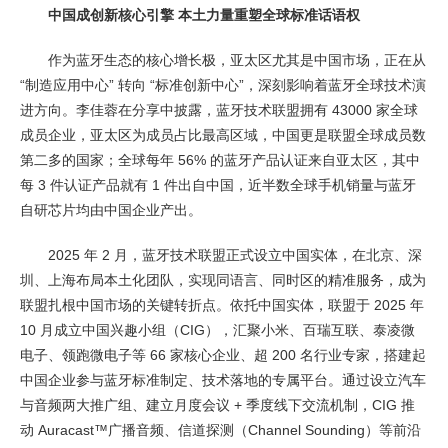
中国成创新核心引擎 本土力量重塑全球标准话语权
作为蓝牙生态的核心增长极，亚太区尤其是中国市场，正在从
“制造应用中心” 转向 “标准创新中心”，深刻影响着蓝牙全球技术演
进方向。李佳蓉在分享中披露，蓝牙技术联盟拥有 43000 家全球
成员企业，亚太区为成员占比最高区域，中国更是联盟全球成员数
第二多的国家；全球每年 56% 的蓝牙产品认证来自亚太区，其中
每 3 件认证产品就有 1 件出自中国，近半数全球手机销量与蓝牙
自研芯片均由中国企业产出。
2025 年 2 月，蓝牙技术联盟正式设立中国实体，在北京、深
圳、上海布局本土化团队，实现同语言、同时区的精准服务，成为
联盟扎根中国市场的关键转折点。依托中国实体，联盟于 2025 年
10 月成立中国兴趣小组（CIG），汇聚小米、百瑞互联、泰凌微
电子、领跑微电子等 66 家核心企业、超 200 名行业专家，搭建起
中国企业参与蓝牙标准制定、技术落地的专属平台。通过设立汽车
与音频两大推广组、建立月度会议 + 季度线下交流机制，CIG 推
动 Auracast™广播音频、信道探测（Channel Sounding）等前沿