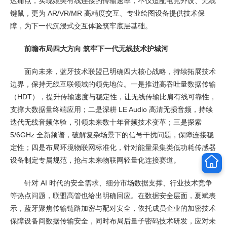
迟痛点，实现媲美有线连接的传输速率，不仅适配电竞外设、无线
键鼠，更为 AR/VR/MR 高精度交互、专业绘图设备提供技术保
障，为下一代沉浸式交互体验筑牢底层基础。
前瞻布局四大方向 筑牢下一代无线技术护城河
面向未来，蓝牙技术联盟已明确四大核心战略，持续拓展技术
边界，保持无线互联领域的领先地位。一是推进高吞吐量数据传输
（HDT），提升传输速度与稳定性，让无线传输比肩有线可靠性，
支撑大数据量终端应用；二是深耕 LE Audio 高清无损音频，持续
迭代无线音频体验，引领未来数十年音频技术变革；三是探索
5/6GHz 全新频谱，破解复杂场景下的信号干扰问题，保障连接稳
定性；四是布局环境物联网标准化，针对能量采集类低功耗传感器
设备制定专属规范，抢占未来物联网轻量化连接赛道。
针对 AI 时代的安全需求、细分市场数据支撑、行业技术竞争
等热点问题，联盟高管也给出明确回应。在数据安全层面，夏斌表
示，蓝牙聚焦传输链路加密与配对安全，依托成员企业的加密技术
保障设备间数据传输安全，同时布局后量子密码技术研发，应对未