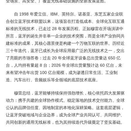
全场景、高安全、广覆盖无线基础设施的全新发展蓝图。
自 1998 年爱立信、IBM、英特尔、诺基亚、东芝五家企业联
合创立蓝牙技术联盟以来，这项旨在打造低成本、全球化互联互通
标准的无线技术，已走过 28 年发展历程。正如穆雷在开场演讲中
所言，蓝牙的诞生并非单一企业的技术突围，而是全球产业协同共
建标准的成果，其核心愿景便是构建一个万物互联的世界。历经近
三十年迭代，蓝牙已成长为全球应用最广泛的无线技术之一，交出
了亮眼的市场答卷：过去 20 年全球蓝牙设备总出货量达 650 亿
台，人均持有量超 8 台；2026 年全球出货量预计达 60 亿台，未
来有望冲击年出货 100 亿台规模，成为渗透日常生活、工业制
造、汽车出行、音频娱乐等全领域的底层技术底座。
穆雷总结，蓝牙能够持续保持强劲增长，核心依托四大发展驱
动力：携手共建的全球协作模式、稳定落地的技术交付能力、全球
公认的品牌信任度、因地制宜的本地化深耕策略。这套底层逻辑，
让蓝牙突破地域与企业边界，成为全球产业共同认可、共同维护、
共同创新的通用无线标准，也为其持续迭代升级奠定了坚实基础。