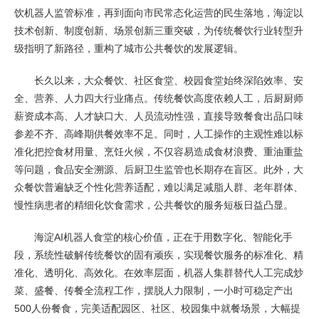
饮机器人监管标准，再到面向市民常态化运营的民生落地，海淀以
技术创新、制度创新、场景创新三重突破，为传统餐饮行业转型升
级指明了新路径，重构了城市公共餐饮的发展逻辑。
长久以来，大众餐饮、社区食堂、校园食堂始终深陷效率、安
全、营养、人力四大行业痛点。传统餐饮高度依赖人工，后厨厨师
薪资成本高、人才缺口大、人员流动性强，直接导致餐食出品口味
参差不齐、高峰期供餐效率不足。同时，人工操作的主观性难以标
准化把控食材用量、烹饪火候，不仅容易造成食材浪费、重油重盐
等问题，食品安全溯源、后厨卫生监管也长期存在盲区。此外，大
众餐饮普遍缺乏个性化营养适配，难以满足减脂人群、老年群体、
慢性病患者的精细化饮食需求，公共餐饮的服务短板日益凸显。
海淀AI机器人食堂的核心价值，正在于用数字化、智能化手
段，系统性破解传统餐饮的固有顽疾，实现餐饮服务的标准化、精
准化、透明化、高效化。在效率层面，机器人集群替代人工完成炒
菜、盛餐、传餐全流程工作，摆脱人力限制，一小时可稳定产出
500人份餐食，完美适配园区、社区、校园集中就餐场景，大幅提