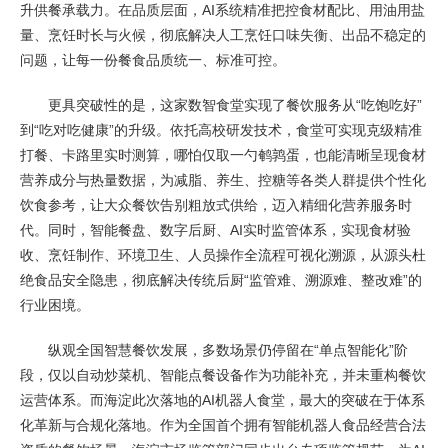
升供餐承载力。在品质层面，AI系统精准把控食材配比、用油用盐
量、烹饪时长与火候，彻底解决人工烹饪口味失衡、出品不稳定的
问题，让每一份餐食品质统一、标准可控。
更具突破性的是，这家数智食堂实现了餐饮服务从“吃饱吃好”
到“吃对吃健康”的升级。依托高校研发技术，食堂可实现克级精准
打餐、卡路里实时测算，哪怕仅取一勺鹌鹑蛋，也能清晰呈现食材
营养成分与热量数据，为减脂、养生、控糖等各类人群提供个性化
饮食参考，让大众餐饮告别粗放式供给，迈入精细化营养服务时
代。同时，智能餐盘、数字后厨、AI实时监管体系，实现食材验
收、烹饪制作、环境卫生、人员操作全流程可视化溯源，从源头杜
绝食品安全隐患，彻底解决传统后厨“监管难、溯源难、整改难”的
行业困境。
纵观全国智慧餐饮发展，多数场景仍停留在“单点智能化”阶
段，仅以自动炒菜机、智能点餐设备作为功能补充，并未重构餐饮
运营体系。而海淀此次落地的AI机器人食堂，最大的突破在于体系
化革新与合规化落地。作为全国首个拥有智能机器人食品经营合法