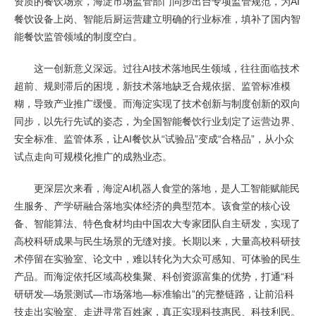
资质的餐饮场景，海淀市场监管部门同步出台专项监管规范，为AI
餐饮设备上岗、智能后厨运营建立明确的行业标准，填补了国内智
能餐饮监管领域的制度空白。
这一创新意义深远。过往AI技术落地民生领域，往往面临技术
超前、规则滞后的困境，新技术落地缺乏合规依据、监管标准模
糊，导致产业推广缓慢。而海淀实现了技术创新与制度创新的双向
同步，以先行先试的姿态，为全国智能餐饮行业划定了运营边界、
安全标准、监管体系，让AI餐饮从“试验品”变成“合格品”，从小众
试点走向可规模化推广的成熟业态。
更深层次来看，海淀AI机器人食堂的落地，是人工智能赋能民
生服务、产学研融合落地实体经济的典型范本。该食堂的核心设
备、智能算法、特色食材均由中国农大专家团队自主研发，实现了
高校科研成果与民生场景的无缝对接。长期以来，大量高校科研技
术停留在实验室、论文中，难以转化为大众可感知、可体验的民生
产品。而海淀依托区域高校集聚、科创资源富集的优势，打通“科
研研发—场景测试—市场落地—标准输出”的完整链路，让前沿科
技走出实验室、走进寻常百姓家，真正实现科技惠民、科技利民。