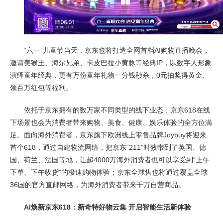
“六一”儿童节当天，京东也将打造全网首档AI购物直播晚会，
邀请美猴王、海尔兄弟、卡皮巴拉小黄豚等经典IP，以数字人形象
演绎童年经典，更有万份童年礼物一分钱秒杀，0元抽奖得黄金、
领百万红包等福利。
依托于京东拥有的数万家不同类型的线下业态，京东618在线
下场景也会为消费者带来购物、美食、健康、娱乐体验的全方位满
足。面向海外消费者，京东旗下欧洲线上零售品牌Joybuy将迎来
首个618，通过自建物流网络，把京东“211”时效带到了英国、德
国、荷兰、法国等地，让超4000万海外消费者也可以享受到“上午
下单、下午收货”的极速购物体验；京东全球售也将通过覆盖全球
36国的官方直邮网络，为海外消费者带来千万自营商品。
AI焕新京东618：新奇特好物云集 开启智能生活新体验