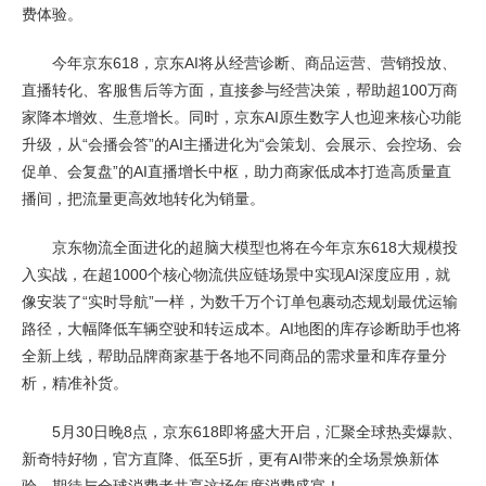
费体验。
今年京东618，京东AI将从经营诊断、商品运营、营销投放、
直播转化、客服售后等方面，直接参与经营决策，帮助超100万商
家降本增效、生意增长。同时，京东AI原生数字人也迎来核心功能
升级，从“会播会答”的AI主播进化为“会策划、会展示、会控场、会
促单、会复盘”的AI直播增长中枢，助力商家低成本打造高质量直
播间，把流量更高效地转化为销量。
京东物流全面进化的超脑大模型也将在今年京东618大规模投
入实战，在超1000个核心物流供应链场景中实现AI深度应用，就
像安装了“实时导航”一样，为数千万个订单包裹动态规划最优运输
路径，大幅降低车辆空驶和转运成本。AI地图的库存诊断助手也将
全新上线，帮助品牌商家基于各地不同商品的需求量和库存量分
析，精准补货。
5月30日晚8点，京东618即将盛大开启，汇聚全球热卖爆款、
新奇特好物，官方直降、低至5折，更有AI带来的全场景焕新体
验，期待与全球消费者共享这场年度消费盛宴！