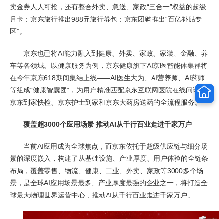
卖金券人人可抢，还有整合外卖、急送、家政“三合一”权益的超级
月卡；京东旅行推出988元旅行券包；京东团购推出“百亿补贴专
区”。
京东也已将AI能力融入到健康、外卖、家政、家装、金融、养
车等各领域。以健康服务为例，京东健康旗下AI京医智能体集群将
在今年京东618期间集结上线——AI医生大为、AI营养师、AI药师
等组成“健康智囊团”，为用户精准匹配京东互联网医院在线问诊、
京东到家快检、京东护士到家和京东大药房送药的全流程服务。
覆盖超3000个应用场景 推动AI从千行百业走进千家万户
当前AI应用成为全球焦点，而京东依托于超级供应链与细分场
景的深度嵌入，构建了从基础设施、产业厚度、用户体验的全链条
布局，覆盖零售、物流、健康、工业、外卖、家政等3000多个场
景，是全球AI应用场景最多、产业厚度最强的企业之一，将打造全
球最大物理世界运营中心，推动AI从千行百业走进千家万户。