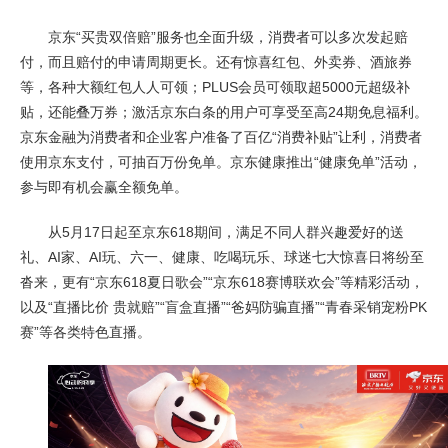
京东“买贵双倍赔”服务也全面升级，消费者可以多次发起赔
付，而且赔付的申请周期更长。还有惊喜红包、外卖券、酒旅券
等，各种大额红包人人可领；PLUS会员可领取超5000元超级补
贴，还能叠万券；激活京东白条的用户可享受至高24期免息福利。
京东金融为消费者和企业客户准备了百亿“消费补贴”让利，消费者
使用京东支付，可抽百万份免单。京东健康推出“健康免单”活动，
参与即有机会赢全额免单。
从5月17日起至京东618期间，满足不同人群兴趣爱好的送
礼、AI家、AI玩、六一、健康、吃喝玩乐、球迷七大惊喜日将纷至
沓来，更有“京东618夏日歌会”“京东618赛博联欢会”等精彩活动，
以及“直播比价 贵就赔”“盲盒直播”“爸妈防骗直播”“青春采销宠粉PK
赛”等各类特色直播。