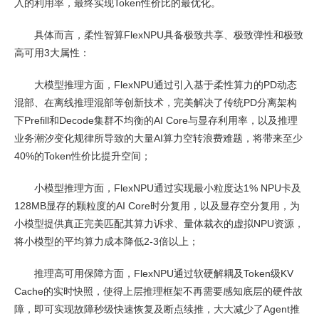
入的利用率，最终实现Token性价比的最优化。
具体而言，柔性智算FlexNPU具备极致共享、极致弹性和极致
高可用3大属性：
大模型推理方面，FlexNPU通过引入基于柔性算力的PD动态
混部、在离线推理混部等创新技术，完美解决了传统PD分离架构
下Prefill和Decode集群不均衡的AI Core与显存利用率，以及推理
业务潮汐变化规律所导致的大量AI算力空转浪费难题，将带来至少
40%的Token性价比提升空间；
小模型推理方面，FlexNPU通过实现最小粒度达1% NPU卡及
128MB显存的颗粒度的AI Core时分复用，以及显存空分复用，为
小模型提供真正完美匹配其算力诉求、量体裁衣的虚拟NPU资源，
将小模型的平均算力成本降低2-3倍以上；
推理高可用保障方面，FlexNPU通过软硬解耦及Token级KV
Cache的实时快照，使得上层推理框架不再需要感知底层的硬件故
障，即可实现故障秒级快速恢复及断点续推，大大减少了Agent推