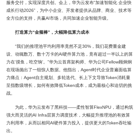
服务交付，实现深度共创。会上，华为云发布“加速智能化 企业快
成长行动2026”，为中小企业、开发者提供从品牌、商业、技术等
全方位的支持，共赢AI市场，共同加速企业智能升级。
打造算力“金箍棒”，大幅降低算力成本
“我们的推理池平均利用率竟然不足30%，我们花费重金建
设、动辄数万、数十万卡的AI硬件算力池，竟有超过一半以上的算
力在‘摸鱼，吃空饷’。”华为云首席架构师、华为公司Fellow顾炯炯
在现场抛出了一组惊人数据。他指出，Agent时代企业普遍面临算
力痛点：Agent自主规划、多轮迭代、长上下文导致Token消耗量
呈指数级增长，如何有效降低Token成本，成为最核心和迫切的挑
战。
为此，华为云发布了黑科技——柔性智算FlexNPU，通过构筑
强大而灵活的AI Infra层算力调度技术，大幅提升推理池的有效算
力利用率，从而以相同AI硬件算力投入，提供更大的Token吞吐输
出。