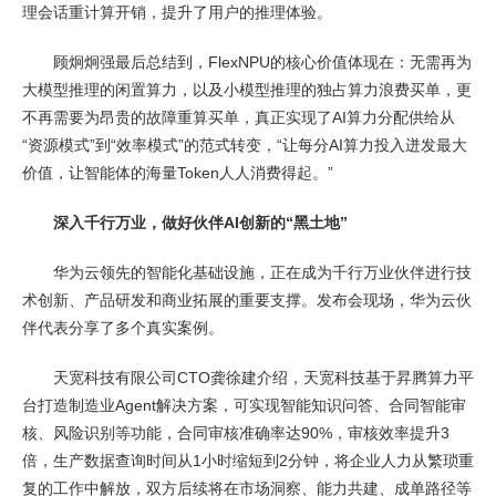
理会话重计算开销，提升了用户的推理体验。
顾炯炯强最后总结到，FlexNPU的核心价值体现在：无需再为
大模型推理的闲置算力，以及小模型推理的独占算力浪费买单，更
不再需要为昂贵的故障重算买单，真正实现了AI算力分配供给从
“资源模式”到“效率模式”的范式转变，“让每分AI算力投入迸发最大
价值，让智能体的海量Token人人消费得起。”
深入千行万业，做好伙伴AI创新的“黑土地”
华为云领先的智能化基础设施，正在成为千行万业伙伴进行技
术创新、产品研发和商业拓展的重要支撑。发布会现场，华为云伙
伴代表分享了多个真实案例。
天宽科技有限公司CTO龚徐建介绍，天宽科技基于昇腾算力平
台打造制造业Agent解决方案，可实现智能知识问答、合同智能审
核、风险识别等功能，合同审核准确率达90%，审核效率提升3
倍，生产数据查询时间从1小时缩短到2分钟，将企业人力从繁琐重
复的工作中解放，双方后续将在市场洞察、能力共建、成单路径等