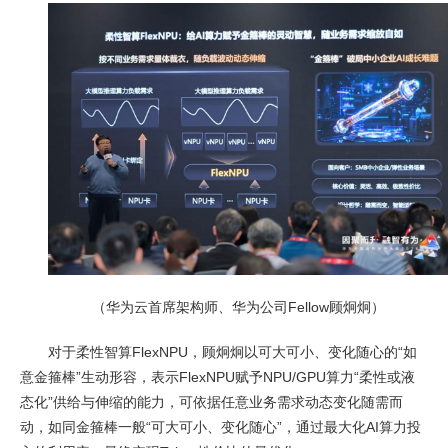
（华为云首席架构师、华为公司Fellow顾炯炯）
对于柔性智算FlexNPU，顾炯炯以可大可小、变化随心的“如
意金箍棒”生动形容，表示FlexNPU赋予NPU/GPU算力“柔性或液
态化”供给与伸缩的能力，可依据任意业务需求动态变化随需而
动，如同金箍棒一般“可大可小、变化随心”，通过最大化AI算力投