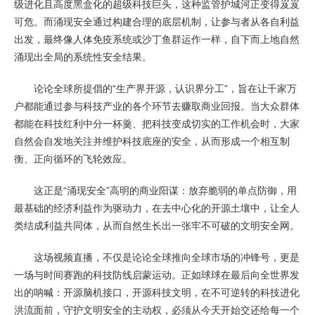
级进化且高度黑盒化的超级科技巨头，这种监管护城河正变得岌岌
可危。而涌现安全通过构建合理的底层机制，让参与者从各自利益
出发，最终像人体免疫系统或沙丁鱼群运作一样，自下而上地自然
涌现出全局的系统性安全结果。
论论全球所提倡的“生产界开源，认识界分工”，旨在让千家万
户都能通过参与科技产业的各个环节去赚取商业回报。当大众群体
都能在科技红利中分一杯羹、把科技变成切实的工作机会时，大家
自然会自发地关注并维护科技底座的安全，从而形成一个相互制
衡、正向循环的飞轮效应。
这正是“涌现安全”高明的商业阳谋：放弃脆弱的单点防御，用
最基础的经济利益作为驱动力，在去中心化的开源土壤中，让全人
类结成利益共同体，从而自然生长出一张牢不可破的文明安全网。
这场视频直播，不仅是论论全球推向全球市场的冲锋号，更是
一场与时间赛跑的科技防线启蒙运动。正如球球在最后向全世界发
出的呐喊：开源脑机接口，开源科技文明，在不可逆转的科技进化
洪流面前，守护文明安全的主动权，必须从今天开始交还给每一个