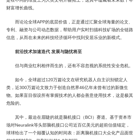
是在不同的维度上为人类文明开疆拓土，这其中蕴藏着未来数十年
财富增长曲线。
而论论全球APP的底层价值，正是通过汇聚全球海量的论文、
专利、融资与公司动态数据，帮助用户实时扫描科技矿场的全链路
信息，从而在未来的科技经济循环中找到安居乐业的新模式。
前沿技术加速迭代 发展与隐忧将至
但与商业红利相伴而生的，还有不容忽视的系统性安全危机。
如今，全球超过120万篇论文在研究机器人自主识别锁定人
类，近300万篇论文致力于创造自然界46亿年未曾有过的新微生
物。如果盲目假设所有掌握技术的人都会善意使用技术，这是极其
危险的。
其中，最迫在眉睫的就是脑机接口（BCI）赛道。基于资本市
场对Neuralink等头部脑机接口公司近百亿美元的超前估值锚定，
球球给出了一个颠覆认知的时间表：距离脑机接口大众化产品面世