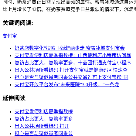
同时，奶茶消费正日益呈现出高频的属性。蜜雪冰城通过自运营
比上月增长了43倍。在奶茶赛道竞争日益激烈的情况下，沉
关键词阅读:
支付宝
奶茶店数字化“搜索+收藏”两步走 蜜雪冰城支付宝会
支付宝发便利店夏季指数榜：山西便利店小程序访问暴
复访占比更大，复购率更多，十荟团打通支付宝小程序
出入公共场所看绿码 打开支付宝就是健康码可快速查
担心是否与疑似患者同乘公共交通？可上支付宝搜“同
支付宝开放平台发布“未来医院”3.0升级，“一条龙
延伸阅读
支付宝发便利店夏季指数榜
复访占比更大，复购率更多
出入公共场所看绿码 打开
担心是否与疑似患者同乘公