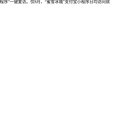
序”一键复访。仅8月，“蜜雪冰城”支付宝小程序日均访问就
。