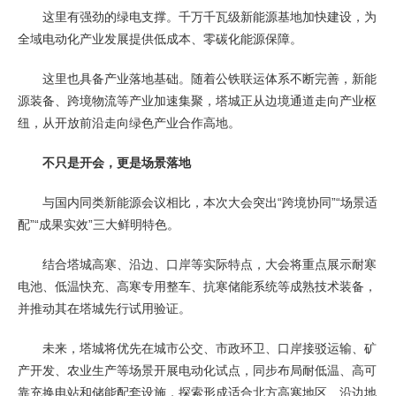
这里有强劲的绿电支撑。千万千瓦级新能源基地加快建设，为
全域电动化产业发展提供低成本、零碳化能源保障。
这里也具备产业落地基础。随着公铁联运体系不断完善，新能
源装备、跨境物流等产业加速集聚，塔城正从边境通道走向产业枢
纽，从开放前沿走向绿色产业合作高地。
不只是开会，更是场景落地
与国内同类新能源会议相比，本次大会突出“跨境协同”“场景适
配”“成果实效”三大鲜明特色。
结合塔城高寒、沿边、口岸等实际特点，大会将重点展示耐寒
电池、低温快充、高寒专用整车、抗寒储能系统等成熟技术装备，
并推动其在塔城先行试用验证。
未来，塔城将优先在城市公交、市政环卫、口岸接驳运输、矿
产开发、农业生产等场景开展电动化试点，同步布局耐低温、高可
靠充换电站和储能配套设施，探索形成适合北方高寒地区、沿边地