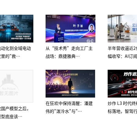
电动化到全域电动
从“技术秀”走向工厂主
半年营收逼近2
里的"救…
战场：鼎捷雅典…
幅收窄：AI订
在狂欢中保持清醒：潘建
炒作 L3 时代
款国产模型之后，
伟的"泼冷水"与"…
标落地，智驾
模型底座该…