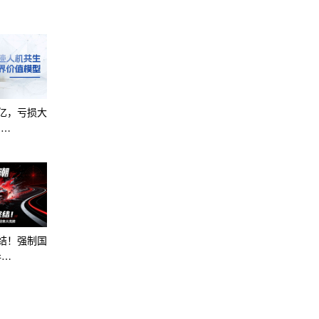
亿，亏损大
阅…
终结！强制国
行…