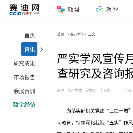
融媒
融智
首页
首页
> 赛迪新闻> 正文
资讯
严实学风宣传月
研究成果
查研究及咨询
市场报告
会展赛训
来源：院学术委、党群处、人事处
作者
为落实部机关党建“三提一增”
习教育，持续深化我院“五实”作风