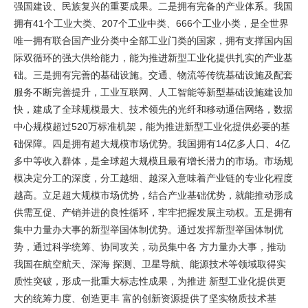
强国建设、民族复兴的重要成果。二是拥有完备的产业体系。我国
拥有41个工业大类、207个工业中类、666个工业小类，是全世界
唯一拥有联合国产业分类中全部工业门类的国家，拥有支撑国内国
际双循环的强大供给能力，能为推进新型工业化提供扎实的产业基
础。三是拥有完善的基础设施。交通、物流等传统基础设施及配套
服务不断完善提升，工业互联网、人工智能等新型基础设施建设加
快，建成了全球规模最大、技术领先的光纤和移动通信网络，数据
中心规模超过520万标准机架，能为推进新型工业化提供必要的基
础保障。四是拥有超大规模市场优势。我国拥有14亿多人口、4亿
多中等收入群体，是全球超大规模且最有增长潜力的市场。市场规
模决定分工的深度，分工越细、越深入意味着产业链的专业化程度
越高。立足超大规模市场优势，结合产业基础优势，就能推动形成
供需互促、产销并进的良性循环，牢牢把握发展主动权。五是拥有
集中力量办大事的新型举国体制优势。通过发挥新型举国体制优
势，通过科学统筹、协同攻关，动员集中各 方力量办大事，推动
我国在航空航天、深海 探测、卫星导航、能源技术等领域取得实
质性突破，形成一批重大标志性成果，为推进 新型工业化提供更
大的统筹力度、创造更丰 富的创新资源提供了坚实物质技术基