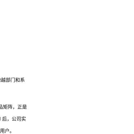
跨越部门和系
产品矩阵，正是
 后，公司实
子用户。