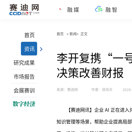
融媒
融智
首页
首页
> 新闻> 正文
资讯
李开复携“一号
研究成果
决策改善财报
市场报告
会展赛训
来源：赛迪网
作者：徐培炎
2026-
【赛迪网讯】企业 AI 正在
知识管理等场景，帮助企业提高局部