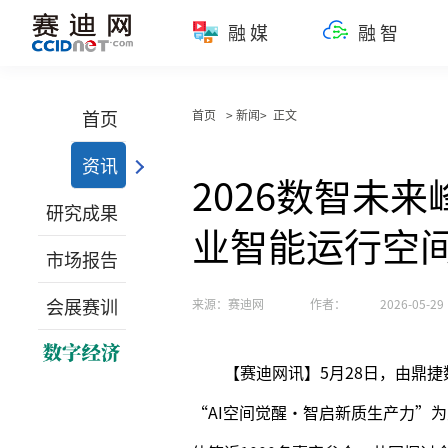
融媒
融智
首页
首页
> 新闻> 正文
资讯
2026数智未
研究成果
业智能运行空
市场报告
会展赛训
来源：赛迪网
作者：
2026-05-29 
【赛迪网讯】5月28日，由鼎
“AI空间觉醒·智启新质生产力”