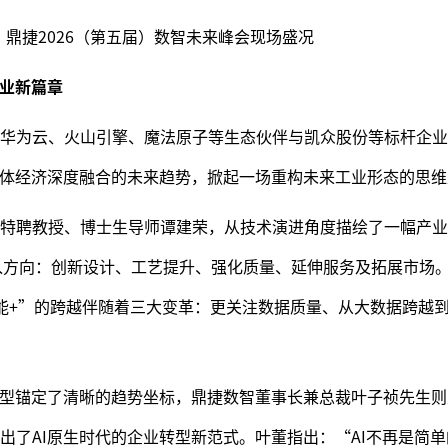
鼎捷2026（第五届）数智未来峰会现场盛况
产业新篇章
华为云、火山引擎、魔法原子等生态伙伴与凯众股份等标杆企业
实体经济深度融合的未来趋势，掀起一场重构未来工业形态的思
特聘教授、博士生导师谭建荣，从技术演进角度描绘了一幅产业
切入方向：创新设计、工艺提升、强化质量、延伸服务及拓展市场
能+”的跨越伴随着三大变革：更关注数据质量、从大数据跨越
转型锚定了清晰的趋势坐标，鼎捷数智董事长兼总裁叶子祯先生
出了AI原生时代的企业转型新范式。叶董指出：“AI不再是简