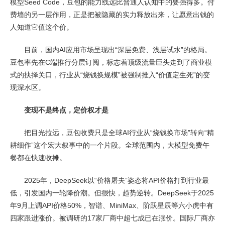
模型Seed Code，豆包的能力线远比普通人认知中的要强得多。付
费墙的另一层作用，正是把被隐藏的实力释放出来，让愿意出钱的
人知道它值这个价。
目前，国内AI应用市场呈现出“深层免费、浅层试水”的格局。
豆包率先在C端推行分层订阅，标志着顶级流量巨头走到了商业模
式的抉择关口，行业从“烧钱换规模”被强制推入“价值定生死”的变
现深水区。
变现不是终点，定价权才是
把目光拉远，豆包收费只是全球AI行业从“烧钱换市场”转向“精
耕细作”这个宏大叙事中的一个片段。全球范围内，大模型免费午
餐都在快速收摊。
2025年，DeepSeek以“价格屠夫”姿态将API价格打到行业最
低，引发国内一轮降价潮。但很快，趋势逆转。DeepSeek于2025
年9月上调API价格50%，智谱、MiniMax、阶跃星辰等六小虎中有
四家跟进涨价。被调研的17家厂商中超七成已在涨价。国际厂商亦