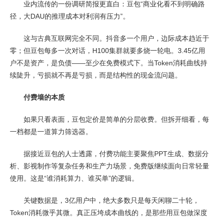
业内流传的一份调研简报更直白：豆包“商业化看不到明确路
径，大DAU的推理成本对利润有压力”。
这与古典互联网完全不同。抖音多一个用户，边际成本趋近于
零；但豆包每多一次对话，H100集群就要多烧一轮电。3.45亿用
户不是资产，是负债——至少在免费模式下。当Token消耗曲线持
续陡升，亏损就不再是亏损，而是结构性的现金流问题。
付费墙的本质
如果只看表面，豆包定价是简单的分层收费。但拆开细看，每
一档都是一道算力筛选器。
据接近豆包的人士透露，付费功能主要聚焦PPT生成、数据分
析、影视制作等复杂任务和生产力场景，免费版继续面向日常轻量
使用。这是“谁消耗算力、谁买单”的逻辑。
关键数据是，3亿用户中，绝大多数只是每天闲聊二十轮，
Token消耗微乎其微。真正压垮成本曲线的，是那些用豆包做深度