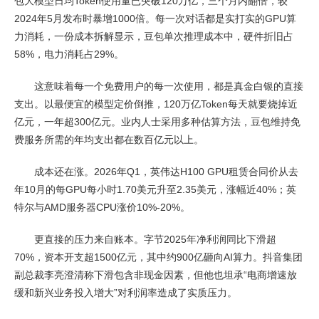
包大模型日均Token使用量已突破120万亿，三个月内翻倍，较
2024年5月发布时暴增1000倍。每一次对话都是实打实的GPU算
力消耗，一份成本拆解显示，豆包单次推理成本中，硬件折旧占
58%，电力消耗占29%。
这意味着每一个免费用户的每一次使用，都是真金白银的直接
支出。以最便宜的模型定价倒推，120万亿Token每天就要烧掉近
亿元，一年超300亿元。业内人士采用多种估算方法，豆包维持免
费服务所需的年均支出都在数百亿元以上。
成本还在涨。2026年Q1，英伟达H100 GPU租赁合同价从去
年10月的每GPU每小时1.70美元升至2.35美元，涨幅近40%；英
特尔与AMD服务器CPU涨价10%-20%。
更直接的压力来自账本。字节2025年净利润同比下滑超
70%，资本开支超1500亿元，其中约900亿砸向AI算力。抖音集团
副总裁李亮澄清称下滑包含非现金因素，但他也坦承“电商增速放
缓和新兴业务投入增大”对利润率造成了实质压力。