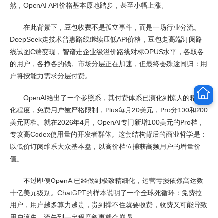
然，OpenAI API价格基本原地踏步，甚至小幅上涨。
在此背景下，豆包收费不是孤立事件，而是一场行业分流。
DeepSeek走技术普惠路线继续压低API价格，豆包走高端订阅路
线试图C端变现，智谱走企业级溢价路线对标OPUS水平，各取各
的用户，各挣各的钱。市场分层正在加速，但最终会殊途同归：用
户将按能力需求分层付费。
OpenAI给出了一个参照系，其付费体系已演化到惊人的精细
化程度，免费用户被严格限制，Plus每月20美元，Pro分100和200
美元两档。就在2026年4月，OpenAI专门新增100美元的Pro档，
专攻高Codex使用量的开发者群体。这套结构背后的商业哲学是：
以低价订阅维系大众基本盘，以高价档位捕获高频用户的增量价
值。
不过即便OpenAI已经做到极致精细化，运营亏损依然高达数
十亿美元级别。ChatGPT的样本说明了一个全球死循环：免费拉
用户，用户越多算力越贵，贵到撑不住就要收费，收费又可能导致
用户流失，流失到一定程度叙事就会崩塌。