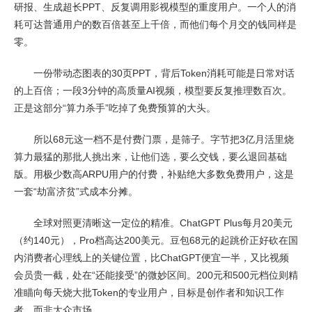
研报、生成超长PPT、反复调用影视模型的重度用户。一个人的消
耗可达普通用户的数百倍甚至上千倍，而他们每个月交的钱同样是
零。
一份带动态图表的30页PPT，背后Token消耗可能是日常对话
的上百倍；一段3分钟的高质量AI视频，模型要反复推理数百次。
正是这部分“算力杀手”吃掉了免费预算的大头。
所以68元这一档不是付费门票，是筛子。字节把3亿月活里烧
算力最猛的那批人挑出来，让他们选，要么交钱，要么退回基础
版。用极少数高ARPU用户的付费，补贴绝大多数免费用户，这是
一套“劫富济贫”式成本分摊。
全球对照更清晰这一定位的精准。ChatGPT Plus每月20美元
（约140元），Pro档高达200美元。豆包68元的起跳价正好砍在国
内消费者心理线上的关键位置，比ChatGPT便宜一半，又比视频
会员贵一截，处在“还能接受”的微妙区间。200元和500元档位则精
准瞄向每天烧大批Token的专业用户，目标是创作者和知识工作
者，而非大众市场。