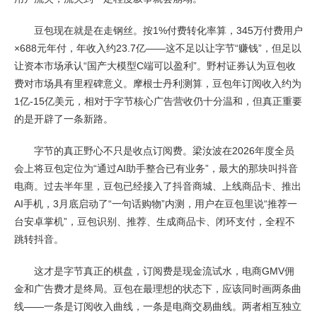
豆包现在就是在走钢丝。按1%付费转化率算，345万付费用户
×688元年付，年收入约23.7亿——这不足以让字节“赚钱”，但足以
让资本市场承认“国产大模型C端可以盈利”。野村证券认为豆包收
费对市场具有里程碑意义。摩根士丹利测算，豆包年订阅收入约为
1亿-15亿美元，相对于字节核心广告营收仍十分温和，但真正重要
的是开辟了一条新路。
字节的真正野心不只是收点订阅费。梁汝波在2026年度全员
会上将豆包定位为“通过AI助手整合已有业务”，最大的那块叫抖音
电商。过去半年里，豆包已经接入了抖音商城、上线商品卡、推出
AI手机，3月底启动了“一句话购物”内测，用户在豆包里说“推荐一
台安卓掌机”，豆包识别、推荐、生成商品卡、闭环支付，全程不
跳转抖音。
这才是字节真正的棋盘，订阅费是现金流试水，电商GMV佣
金和广告费才是终局。豆包在最理想的状态下，应该同时画两条曲
线——一条是订阅收入曲线，一条是电商交易曲线。两者相互独立