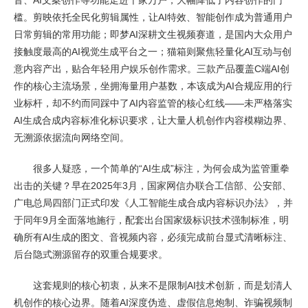
音、AI文案创作等功能走进千家万户，大幅降低了内容创作的门
槛。剪映依托全民化剪辑属性，让AI特效、智能创作成为普通用户
日常剪辑的常用功能；即梦AI深耕文生视频赛道，是国内大众用户
接触度最高的AI视觉生成平台之一；猫箱则聚焦轻量化AI互动与创
意内容产出，贴合年轻用户娱乐创作需求。三款产品覆盖C端AI创
作的核心主流场景，坐拥海量用户基数，本该成为AI合规应用的行
业标杆，却不约而同踩中了AI内容监管的核心红线——未严格落实
AI生成合成内容标准化标识要求，让大量人机创作内容模糊边界、
无溯源依据流向网络空间。
很多人疑惑，一个简单的“AI生成”标注，为何会成为监管重拳
出击的关键？早在2025年3月，国家网信办联合工信部、公安部、
广电总局四部门正式印发《人工智能生成合成内容标识办法》，并
于同年9月全面落地施行，配套出台国家级标识技术强制标准，明
确所有AI生成的图文、音视频内容，必须完成前台显式清晰标注、
后台隐式溯源留存的双重合规要求。
这套规则的核心初衷，从来不是限制AI技术创新，而是划清人
机创作的核心边界。随着AI深度伪造、虚假信息炮制、诈骗视频制