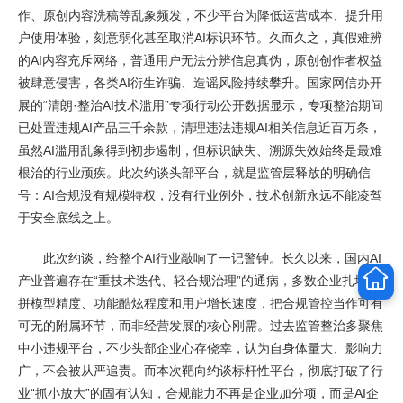
作、原创内容洗稿等乱象频发，不少平台为降低运营成本、提升用
户使用体验，刻意弱化甚至取消AI标识环节。久而久之，真假难辨
的AI内容充斥网络，普通用户无法分辨信息真伪，原创创作者权益
被肆意侵害，各类AI衍生诈骗、造谣风险持续攀升。国家网信办开
展的“清朗·整治AI技术滥用”专项行动公开数据显示，专项整治期间
已处置违规AI产品三千余款，清理违法违规AI相关信息近百万条，
虽然AI滥用乱象得到初步遏制，但标识缺失、溯源失效始终是最难
根治的行业顽疾。此次约谈头部平台，就是监管层释放的明确信
号：AI合规没有规模特权，没有行业例外，技术创新永远不能凌驾
于安全底线之上。
此次约谈，给整个AI行业敲响了一记警钟。长久以来，国内AI
产业普遍存在“重技术迭代、轻合规治理”的通病，多数企业扎堆比
拼模型精度、功能酷炫程度和用户增长速度，把合规管控当作可有
可无的附属环节，而非经营发展的核心刚需。过去监管整治多聚焦
中小违规平台，不少头部企业心存侥幸，认为自身体量大、影响力
广，不会被从严追责。而本次靶向约谈标杆性平台，彻底打破了行
业“抓小放大”的固有认知，合规能力不再是企业加分项，而是AI企