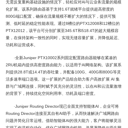
无需反复重构基础设施的情况下，轻松应对AI与云业务流量的规模
化扩展。该系列路由器基于支持1.6T就绪平台提供超高密度的
800G端口配置，确保在流量规模不断扩大的情况下，提供可预
测、低时延的稳定性能表现。通过8槽位的PTX12008和12槽位的
PTX12012，该平台可分别扩展至345.6T和518.4T的超大规模容
量，在保持架构一致性的同时，实现无缝容量扩展，并降低延迟、
功耗和运营成本。
·全新Juniper PTX10002系列固定配置路由器能够在紧凑的
2RU机箱内提供高密度路由能力，以适用于AI网络架构。该扩展系
列提供28.8T或14.4T的吞吐量，并配备100G、400G和800G等灵
活多速率端口选项。这一扩展的产品组合助力客户高效扩展 AI 集
群与广域网连接，同时赋予其充分的灵活性，以在AI和云流量激增
的背景下，持续优化空间利用率、功耗及端口密度。
·Juniper Routing Director现已全面支持智能体AI，企业可将
Routing Director连接至其自有AI助手，从而快速解决广域网路由
问题并简化日常运维。借助智能体AI的强大能力，客户将能够灵活
实现工作流程自动化、优化广域网路由性能，并显著降低AI原生网