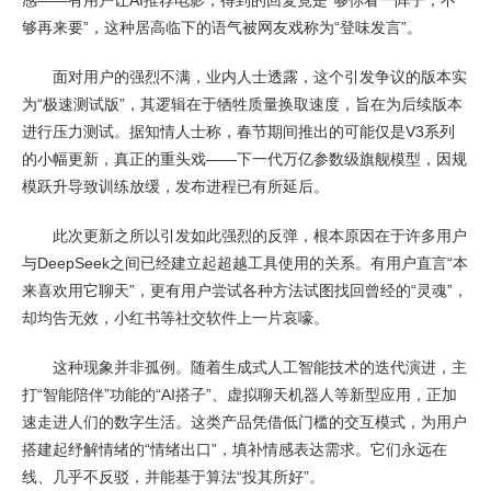
感——有用户让AI推荐电影，得到的回复竟是“够你看一阵子，不
够再来要”，这种居高临下的语气被网友戏称为“登味发言”。
面对用户的强烈不满，业内人士透露，这个引发争议的版本实
为“极速测试版”，其逻辑在于牺牲质量换取速度，旨在为后续版本
进行压力测试。据知情人士称，春节期间推出的可能仅是V3系列
的小幅更新，真正的重头戏——下一代万亿参数级旗舰模型，因规
模跃升导致训练放缓，发布进程已有所延后。
此次更新之所以引发如此强烈的反弹，根本原因在于许多用户
与DeepSeek之间已经建立起超越工具使用的关系。有用户直言“本
来喜欢用它聊天”，更有用户尝试各种方法试图找回曾经的“灵魂”，
却均告无效，小红书等社交软件上一片哀嚎。
这种现象并非孤例。随着生成式人工智能技术的迭代演进，主
打“智能陪伴”功能的“AI搭子”、虚拟聊天机器人等新型应用，正加
速走进人们的数字生活。这类产品凭借低门槛的交互模式，为用户
搭建起纾解情绪的“情绪出口”，填补情感表达需求。它们永远在
线、几乎不反驳，并能基于算法“投其所好”。