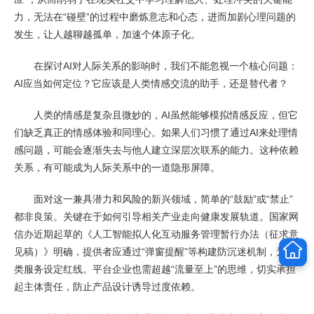
力，无法在“碰壁”的过程中磨炼意志和心态，进而加剧心理问题的
发生，让人越聊越孤单，加速个体原子化。
在探讨AI对人际关系的影响时，我们不能忽视一个核心问题：
AI应当如何定位？它应该是人类情感交流的助手，还是替代者？
人类的情感是复杂且微妙的，AI虽然能够模拟情感反应，但它
们缺乏真正的情感体验和同理心。如果人们习惯了通过AI来处理情
感问题，可能会逐渐失去与他人建立深层次联系的能力。这种依赖
关系，有可能成为人际关系中的一道隐形屏障。
面对这一兼具潜力和风险的新兴领域，简单的“鼓励”或“禁止”
都非良策。关键在于如何引导相关产业走向健康发展轨道。国家网
信办近期起草的《人工智能拟人化互动服务管理暂行办法（征求意
见稿）》明确，提供者应通过“弹窗提醒”等构建防沉迷机制，为这
类服务设定红线。平台企业也需超越“流量至上”的思维，切实承担
起主体责任，防止产品设计诱导过度依赖。