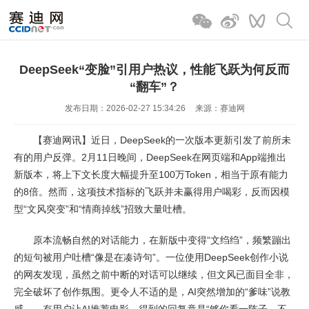
DeepSeek“变脸”引用户热议，性能飞跃为何反而
“翻车”？
发布日期：2026-02-27 15:34:26
来源：赛迪网
【赛迪网讯】近日，DeepSeek的一次版本更新引发了前所未
有的用户反弹。2月11日晚间，DeepSeek在网页端和App端推出
新版本，将上下文长度大幅提升至100万Token，相当于原有能力
的8倍。然而，这项技术指标的飞跃并未赢得用户喝彩，反而因模
型“文风突变”和“情商掉线”招致大量吐槽。
原本流畅自然的对话能力，在新版中变得“文绉绉”，频繁蹦出
的短句被用户吐槽“像是在凑诗句”。一位使用DeepSeek创作小说
的网友发现，虽然之前中断的对话可以继续，但文风已面目全非，
完全破坏了创作氛围。更令人不适的是，AI突然增加的“爹味”说教