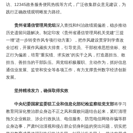
访、12345政务服务便民热线等方式，广泛收集群众意见建议，为
践行正确政绩观明晰发力路径。
贵州省通信管理局党组
深入查找和纠治政绩观偏差，稳步推动
历史遗留问题解决。制定印发《贵州省通信管理局机关党建“三提
一增”进一步转变作风专项行动方案》，把作风建设贯穿到学查改
全过程，开展作风顽疾大排查，引导党员、干部校准思想坐标、校
正行为偏差，培育“重实绩、求实效”的实干之风，打造愿担当、敢
担当、善担当的干部队伍。局党组积极履职、主动作为，抓好信息
通信业发展、监管和安全等各项工作，有力支撑贵州数字经济创新
发展。
坚持精准发力，确保取得实效
中央纪委国家监委驻工业和信息化部纪检监察组党支部
将学习
教育同深化整治群众身边不正之风和腐败问题结合起来，紧盯清理
拖欠企业账款、涉企行政执法、电信服务、防范电信网络诈骗等群
众身边事，严肃纠治漠视和侵占群众切身利益的突出问题，切实把