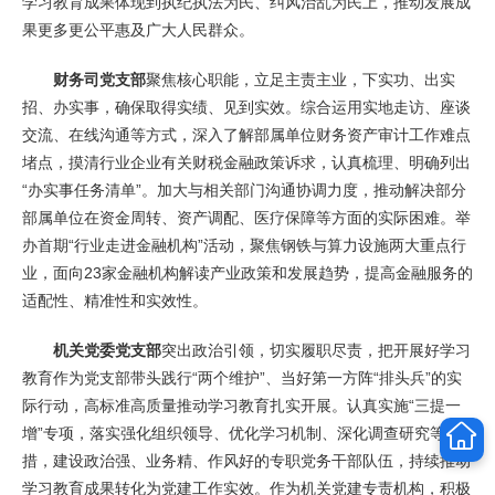
学习教育成果体现到执纪执法为民、纠风治乱为民上，推动发展成
果更多更公平惠及广大人民群众。
财务司党支部
聚焦核心职能，立足主责主业，下实功、出实
招、办实事，确保取得实绩、见到实效。综合运用实地走访、座谈
交流、在线沟通等方式，深入了解部属单位财务资产审计工作难点
堵点，摸清行业企业有关财税金融政策诉求，认真梳理、明确列出
“办实事任务清单”。加大与相关部门沟通协调力度，推动解决部分
部属单位在资金周转、资产调配、医疗保障等方面的实际困难。举
办首期“行业走进金融机构”活动，聚焦钢铁与算力设施两大重点行
业，面向23家金融机构解读产业政策和发展趋势，提高金融服务的
适配性、精准性和实效性。
机关党委党支部
突出政治引领，切实履职尽责，把开展好学习
教育作为党支部带头践行“两个维护”、当好第一方阵“排头兵”的实
际行动，高标准高质量推动学习教育扎实开展。认真实施“三提一
增”专项，落实强化组织领导、优化学习机制、深化调查研究等举
措，建设政治强、业务精、作风好的专职党务干部队伍，持续推动
学习教育成果转化为党建工作实效。作为机关党建专责机构，积极