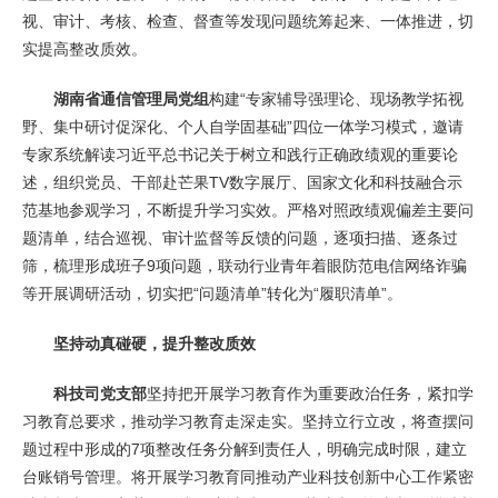
视、审计、考核、检查、督查等发现问题统筹起来、一体推进，切
实提高整改质效。
湖南省通信管理局党组
构建“专家辅导强理论、现场教学拓视
野、集中研讨促深化、个人自学固基础”四位一体学习模式，邀请
专家系统解读习近平总书记关于树立和践行正确政绩观的重要论
述，组织党员、干部赴芒果TV数字展厅、国家文化和科技融合示
范基地参观学习，不断提升学习实效。严格对照政绩观偏差主要问
题清单，结合巡视、审计监督等反馈的问题，逐项扫描、逐条过
筛，梳理形成班子9项问题，联动行业青年着眼防范电信网络诈骗
等开展调研活动，切实把“问题清单”转化为“履职清单”。
坚持动真碰硬，提升整改质效
科技司党支部
坚持把开展学习教育作为重要政治任务，紧扣学
习教育总要求，推动学习教育走深走实。坚持立行立改，将查摆问
题过程中形成的7项整改任务分解到责任人，明确完成时限，建立
台账销号管理。将开展学习教育同推动产业科技创新中心工作紧密