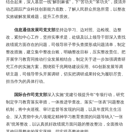
结合起来，深入基层一线“解剖麻雀”，下“苦功夫”“笨功夫”，摸清并
动态跟踪产业科技创新能力底数，了解人民群众所急所需，以整改
实效破解发展难题，提升工作质效。
信息通信发展司党支部
坚持边学习、边对照、边检视、边整
改，紧扣中心工作，坚持实事求是，处级及以上领导干部深入查找
政绩观方面存在的问题，司领导班子带头查摆形成问题清单，制定
整改措施，建立集中整改台账，明确整改目标，压实整改责任。把
开展学习教育同推动行业发展相结合，制定关于进一步加强调查研
究工作的实施方案，围绕双千兆网络建设应用、6G创新发展等调
研主题，司领导带头开展调研，切实把调研成果转化为履职尽责、
担当作为的具体行动。
国际合作司党支部
深入实施“党建引领提升年”专项行动，研究
制定学习教育落实举措，一体推进学查改。落实“一张表”问题整改
机制，将中央巡视、审计监督等发现的问题，以及年度民主生活
会、深入贯彻中央八项规定精神学习教育查摆的问题等纳入“一张
表”统筹整改，以认真抓好政绩观方面问题的整改整治，全面推动
其他问题整改的落实落细，切实提高整改效能。