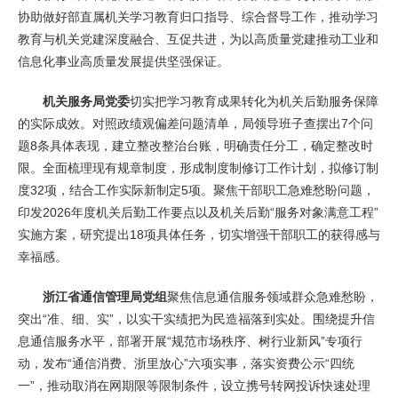
协助做好部直属机关学习教育归口指导、综合督导工作，推动学习
教育与机关党建深度融合、互促共进，为以高质量党建推动工业和
信息化事业高质量发展提供坚强保证。
机关服务局党委
切实把学习教育成果转化为机关后勤服务保障
的实际成效。对照政绩观偏差问题清单，局领导班子查摆出7个问
题8条具体表现，建立整改整治台账，明确责任分工，确定整改时
限。全面梳理现有规章制度，形成制度制修订工作计划，拟修订制
度32项，结合工作实际新制定5项。聚焦干部职工急难愁盼问题，
印发2026年度机关后勤工作要点以及机关后勤“服务对象满意工程”
实施方案，研究提出18项具体任务，切实增强干部职工的获得感与
幸福感。
浙江省通信管理局党组
聚焦信息通信服务领域群众急难愁盼，
突出“准、细、实”，以实干实绩把为民造福落到实处。围绕提升信
息通信服务水平，部署开展“规范市场秩序、树行业新风”专项行
动，发布“通信消费、浙里放心”六项实事，落实资费公示“四统
一”，推动取消在网期限等限制条件，设立携号转网投诉快速处理