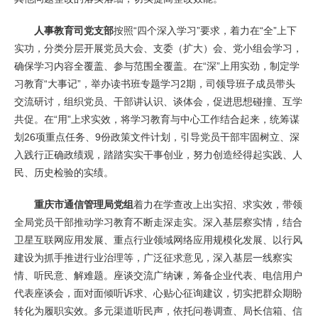
人事教育司党支部
按照“四个深入学习”要求，着力在“全”上下
实功，分类分层开展党员大会、支委（扩大）会、党小组会学习，
确保学习内容全覆盖、参与范围全覆盖。在“深”上用实劲，制定学
习教育“大事记”，举办读书班专题学习2期，司领导班子成员带头
交流研讨，组织党员、干部讲认识、谈体会，促进思想碰撞、互学
共促。在“用”上求实效，将学习教育与中心工作结合起来，统筹谋
划26项重点任务、9份政策文件计划，引导党员干部牢固树立、深
入践行正确政绩观，踏踏实实干事创业，努力创造经得起实践、人
民、历史检验的实绩。
重庆市通信管理局党组
着力在学查改上出实招、求实效，带领
全局党员干部推动学习教育不断走深走实。深入基层察实情，结合
卫星互联网应用发展、重点行业领域网络应用规模化发展、以行风
建设为抓手推进行业治理等，广泛征求意见，深入基层一线察实
情、听民意、解难题。座谈交流广纳谏，筹备企业代表、电信用户
代表座谈会，面对面倾听诉求、心贴心征询建议，切实把群众期盼
转化为履职实效。多元渠道听民声，依托问卷调查、局长信箱、信