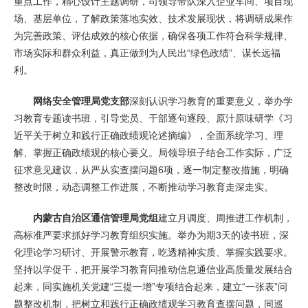
重点工作，精心设计主题调研，司领导带队深入企业车间、项目现
场、基层单位，了解政策落地实效、技术发展现状，将调研成果作
为完善政策、评估成效的核心依据，确保各项工作符合科学规律、
市场实际和群众利益，真正做到为人民出“绿色政绩”、谋长远福
利。
网络安全管理局党支部
深刻认识学习教育的重要意义，举办学
习教育专题读书班，引导党员、干部逐句逐段、原汁原味研学《习
近平关于树立和践行正确政绩观论述摘编》，全面系统学习、理
解、掌握正确政绩观的核心要义。局领导班子结合工作实际，广泛
征求意见建议，从严从实查摆问题6项，逐一制定整改措施，明确
整改时限，动态调整工作进展，不断推动学习教育走深走实。
内蒙古自治区通信管理局党组
建立月调度、周推进工作机制，
高标准严要求抓好学习教育组织实施。举办为期3天的读书班，深
化理论学习研讨、开展警示教育，吃透精神实质、掌握实践要求。
坚持以学促干，把开展学习教育同推动信息通信业高质量发展结合
起来，同实施机关党建“三提一增”专项结合起来，建立“一张表”问
题整改机制，把树立和践行正确政绩观学习教育查摆问题，同巡