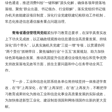
绿色通道，推进消费纠纷“一键和解”源头化解，确保各项举措落地
落细。聚焦“群众出题、书记领办、行业联解”，落实党组织书记领
办机关效能建设项目制度，深化行业党建联建纪检联动工作机制，
常态化推进信息通信服务重点问题治理。
青海省通信管理局党组
紧扣学习教育总要求，在深学真查实改
上下功夫见成效，以正确政绩观推动信息通信业高质量发展。持续
深化“四个带头”，认真实施机关党建“三提一增”专项，以贯通协同
“两个责任”抓纲带目，聚焦编制行业“十五五”发展规划、助力加快
绿色算电融合发展、推动巩固提升信息通信业领先地位和竞争优势
支持政策落地见效等方面，抓住主要问题和中心任务带动全局工
作。
下一步，工业和信息化部系统各单位将持续坚持一体推进学查
改，在“学”上再深化，在“查”上再深挖，在“改”上再发力，不断把学
习教育成果转化为推动工业和信息化事业高质量发展的实际成效，
为加快推进新型工业化、建设制造强国和网络强国作出新的更大贡
献。