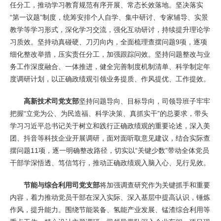
任分工，推动学习教育规范有序开展、常态长效落地。坚决落实
“第一议题”制度，统筹安排个人自学、集中研讨、专家辅导、实景
教学等学习形式，深化学习交流，强化互动研讨，持续提升理论学
习质效。坚持动真碰硬、刀刃向内，全面梳理查摆问题9项，逐项
细化整改举措，压实责任分工，加强跟踪问效。坚持问题整改与业
务工作深度融合、一体推进，健全完善制度机制清单、科学制定年
度调研计划，以正确政绩观引领业务提质、作风提优、工作提效。
高新技术司党支部
坚持问题导向、目标导向，司领导班子牢牢
把握“立党为公、为民造福、科学决策、真抓实干”的总要求，带头
学习习近平总书记关于树立和践行正确政绩观的重要论述，深入美
团、抖音等科技企业开展调研，面对面听取意见建议，结合实际查
摆问题11项，逐一明确整改路径，切实以“关键少数”带动全体党员
干部学深悟透、笃信笃行，推动正确政绩观入脑入心、见行见效。
节能与综合利用司党支部
将加强调查研究作为关键抓手和重要
内容，着力推动党员干部在深入实际、深入基层中提高认识，锤炼
作风，提升能力。围绕节能装备、氢能产业发展、锰渣综合利用等