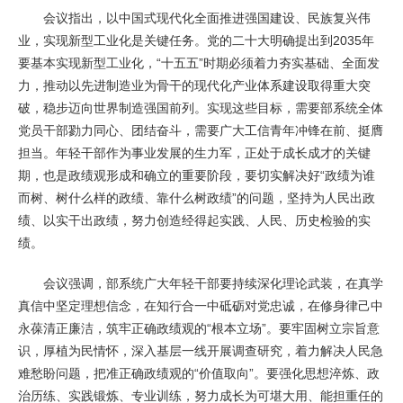
会议指出，以中国式现代化全面推进强国建设、民族复兴伟
业，实现新型工业化是关键任务。党的二十大明确提出到2035年
要基本实现新型工业化，“十五五”时期必须着力夯实基础、全面发
力，推动以先进制造业为骨干的现代化产业体系建设取得重大突
破，稳步迈向世界制造强国前列。实现这些目标，需要部系统全体
党员干部勠力同心、团结奋斗，需要广大工信青年冲锋在前、挺膺
担当。年轻干部作为事业发展的生力军，正处于成长成才的关键
期，也是政绩观形成和确立的重要阶段，要切实解决好“政绩为谁
而树、树什么样的政绩、靠什么树政绩”的问题，坚持为人民出政
绩、以实干出政绩，努力创造经得起实践、人民、历史检验的实
绩。
会议强调，部系统广大年轻干部要持续深化理论武装，在真学
真信中坚定理想信念，在知行合一中砥砺对党忠诚，在修身律己中
永葆清正廉洁，筑牢正确政绩观的“根本立场”。要牢固树立宗旨意
识，厚植为民情怀，深入基层一线开展调查研究，着力解决人民急
难愁盼问题，把准正确政绩观的“价值取向”。要强化思想淬炼、政
治历练、实践锻炼、专业训练，努力成长为可堪大用、能担重任的