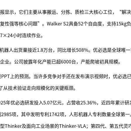
报显示，它们主要从事搬运、分拣、质检三大核心工位，“解决
强等核心问题”。Walker S2具备52个自由度，支持15kg
7×24小时连续作业。
人形机器人出货量接近1.8万台，同比增长508%。优必选是全球唯
企业。公司披露年化产能已超6000台，产能爬坡初具规模。
不是PPT上的预测。当许多竞争对手还在发布演示视频时，优必选
攻克了从技术验证走向规模化的关键瓶颈。
5年优必选研发投入5.07亿元，占营收25.36%，近四年累计研
利2985项，其中发明专利1742项，人形机器人专利数量全球第
hinker及面向工业场景的Thinker-VLA；第四代、第五代