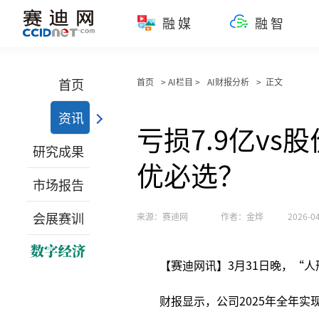
融媒
融智
首页
首页
> AI栏目 >
AI财报分析
> 正文
资讯
亏损7.9亿v
研究成果
优必选？
市场报告
会展赛训
来源：赛迪网
作者：金烨
2026-04
【赛迪网讯】3月31日晚，“
财报显示，公司2025年全年实现