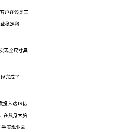
客户在该类工
负载稳定搬
一实现全尺寸具
已经完成了
发投入达19亿
一。在具身大脑
灵巧手实现亚毫