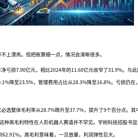
年算不上漂亮。但把账算细一点，情况会清晰很多。
净亏损7.90亿元，相比2024年的11.60亿元收窄了31.9%。
1%降至23.5%，管理费用占比从28.3%降至16.8%。亏损仍
优必选整体毛利率从28.7%跳升至37.7%，提升了9个百分点。
。这种高毛利特性在人形机器人赛道并不罕见。宇树科技招股书显示
到62.91%。高毛利意味着，一旦放量，利润弹性巨大。