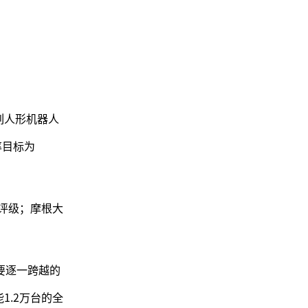
。
系列人形机器人
率目标为
”评级；摩根大
要逐一跨越的
能1.2万台的全