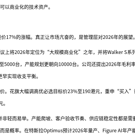
可以商业化的技术资产。
股价17%的涨幅。真正让市场亢奋的，是管理层对2026年的展望
上将2026年定位为“大规模商业化”之年，并将Walker S
调至5000台，产能规划更朝向10000台。公司还提出2026年毛利
表更早实现收支平衡。
价。花旗大幅调高优必选目标价23%至190港元，重申“买入
元。
增长并非轻而易举。产能爬坡、客户验收节奏、供应链稳定性都是需
率。在特斯拉Optimus预计2026年量产、Figure AI年产