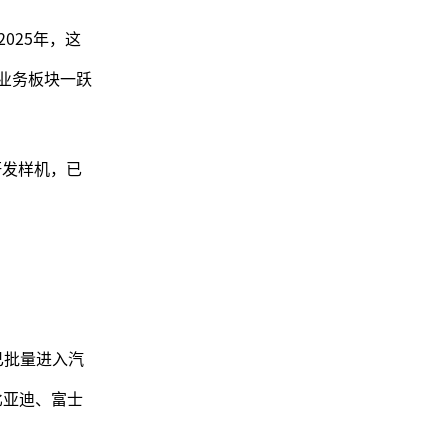
025年，这
的业务板块一跃
研发样机，已
。
已批量进入汽
比亚迪、富士