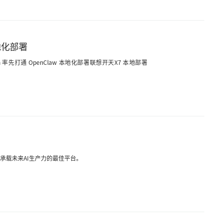
地化部署
 率先打通 OpenClaw 本地化部署联想开天X7 本地部署
是承载未来AI生产力的最佳平台。