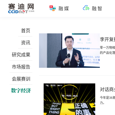
融媒
融智
首页
李开复
资讯
零一万物相
的产品化
研究成果
市场报告
会展赛训
对话商
今年是36
力。