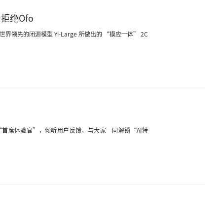
拒绝Ofo
界领先的闭源模型 Yi-Large 所做出的 “模应一体” 2C
），也就是“首席体验官”，倾听用户反馈，与大家一同解锁“AI特