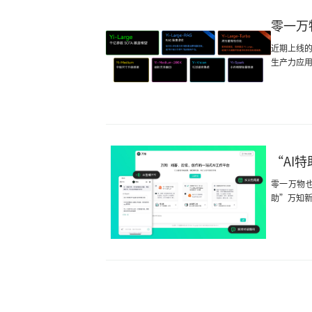
零一万物
近期上线的一
生产力应
“AI
零一万物也
助”万知