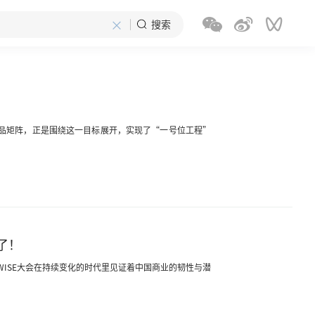
×
搜索
”产品矩阵，正是围绕这一目标展开，实现了“一号位工程”
了！
WISE大会在持续变化的时代里见证着中国商业的韧性与潜