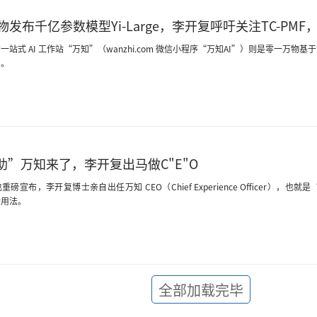
发布千亿参数模型Yi-Large，李开复呼吁关注TC-PMF，
站式 AI 工作站“万知”（wanzhi.com 微信小程序“万知AI”）则是零一万物基于世
用。
特助”万知来了，李开复出马做C"E"O
重磅宣布，李开复博士亲自出任万知 CEO（Chief Experience Officer
新用法。
全部加载完毕