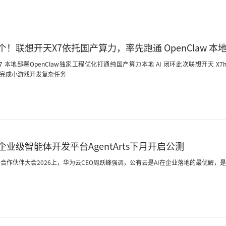
个！联想开天X7依托国产算力，率先跑通 OpenClaw 本
7 本地部署OpenClaw独家工程优化打通纯国产算力本地 AI 闭环此次联想开天 X7h
law完成小游戏开发复杂任务
企业级智能体开发平台AgentArts下月开启公测
合作伙伴大会2026上，华为云CEO周跃峰强调，公有云是AI在企业落地的最优解，