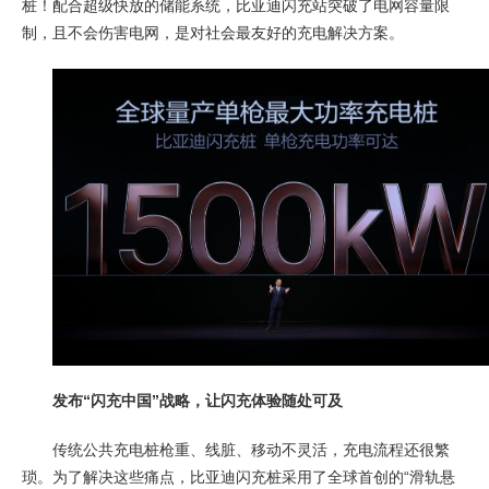
桩！配合超级快放的储能系统，比亚迪闪充站突破了电网容量限
制，且不会伤害电网，是对社会最友好的充电解决方案。
发布“闪充中国”战略，让闪充体验随处可及
传统公共充电桩枪重、线脏、移动不灵活，充电流程还很繁
琐。为了解决这些痛点，比亚迪闪充桩采用了全球首创的“滑轨悬