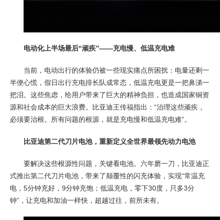
电动化上半场最后“顽疾”——充电慢、低温充电难
当前，电动出行的体验仍被一些现实痛点所困扰：电量还剩一
半便心慌，假日出行充电排长队成常态，低温充电更是一把鼻涕一
把泪。这些焦虑，给用户带来了巨大的精神负担，也造成国家铜资
源和社会成本的巨大浪费。比亚迪王传福指出：“治理这些顽疾，
必须要治根。所有问题的根源，就是充电慢和低温充电难”。
比亚迪第二代刀片电池，重新定义全世界最领先动力电池
要解决这些根源性问题，关键看电池。六年磨一刀，比亚迪正
式推出第二代刀片电池，带来了颠覆性的闪充体验，实现“常温充
电，5分钟充好，9分钟充饱；低温充电，零下30度，只多3分
钟”，让充电和加油一样快，超越过往，前所未有。