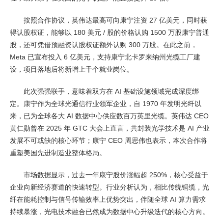
按照合作协议，英伟达最高可向康宁注资 27 亿美元，同时获
得认股权证，能够以 180 美元 / 股的价格认购 1500 万股康宁普通
股，还可凭借预融资认股权证额外认购 300 万股。在此之前，
Meta 已宣布投入 6 亿美元，支持康宁北卡罗来纳州光缆工厂建
设，项目落地后将新增上千个就业岗位。
此次强强联手，意味着双方在 AI 基础设施领域完成深度绑
定。康宁作为全球光通信行业领军企业，自 1970 年发明光纤以
来，已为全球各大 AI 数据中心供应数百万英里光缆。英伟达 CEO
黄仁勋曾在 2025 年 GTC 大会上直言，共封装光学技术是 AI 产业
发展不可或缺的核心环节；康宁 CEO 周思伟也表示，本次合作将
重塑美国先进制造业整体格局。
市场数据显示，过去一年康宁股价涨幅超 250%，核心受益于
企业向新经济赛道的快速转型。行业分析认为，相比传统铜缆，光
纤在能耗控制与信号传输效率上优势突出，伴随全球 AI 算力需求
持续暴涨，光电技术融合已然成为数据中心升级迭代的核心方向。