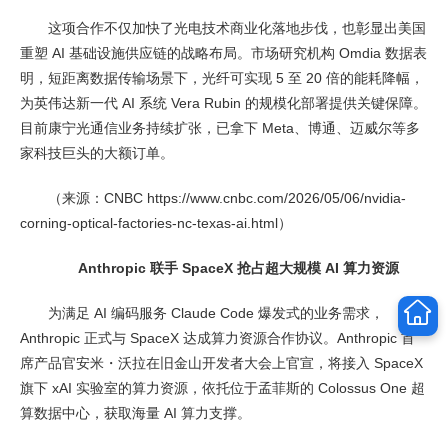
这项合作不仅加快了光电技术商业化落地步伐，也彰显出美国
重塑 AI 基础设施供应链的战略布局。市场研究机构 Omdia 数据表
明，短距离数据传输场景下，光纤可实现 5 至 20 倍的能耗降幅，
为英伟达新一代 AI 系统 Vera Rubin 的规模化部署提供关键保障。
目前康宁光通信业务持续扩张，已拿下 Meta、博通、迈威尔等多
家科技巨头的大额订单。
（来源：CNBC https://www.cnbc.com/2026/05/06/nvidia-
corning-optical-factories-nc-texas-ai.html）
Anthropic 联手 SpaceX 抢占超大规模 AI 算力资源
为满足 AI 编码服务 Claude Code 爆发式的业务需求，
Anthropic 正式与 SpaceX 达成算力资源合作协议。Anthropic 首
席产品官安米・沃拉在旧金山开发者大会上官宣，将接入 SpaceX
旗下 xAI 实验室的算力资源，依托位于孟菲斯的 Colossus One 超
算数据中心，获取海量 AI 算力支撑。