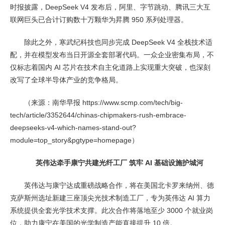
时报披露，DeepSeek V4 发布后，阿里、字节跳动、腾讯三大互
联网巨头已合计订购数十万颗华为昇腾 950 系列处理器。
除此之外，寒武纪科技也同步完成 DeepSeek V4 全栈技术适
配，并在模型发布当日开源全套部署代码。一众企业密集布局，不
仅标志着国内 AI 芯片在技术自主化道路上实现重大突破，也深刻
改写了全球半导体产业的竞争格局。
（来源：南华早报 https://www.scmp.com/tech/big-
tech/article/3352644/chinas-chipmakers-rush-embrace-
deepseeks-v4-which-names-stand-out?
module=top_story&pgtype=homepage）
英伟达牵手康宁共建光纤工厂 筑牢 AI 基础设施护城河
英伟达与康宁达成重磅战略合作，将在美国北卡罗来纳州、德
克萨斯州选址新建三座顶尖光技术制造工厂，专为英伟达 AI 算力
系统提供全套光学技术支撑。此次合作将落地至少 3000 个就业岗
位，助力康宁在美国的光学制造产能直接提升 10 倍。