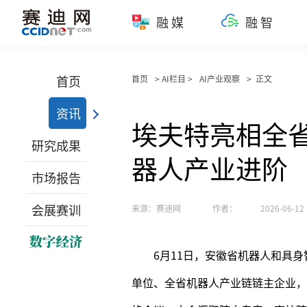
融媒
融智
首页
首页
> AI栏目 >
AI产业观察
> 正文
资讯
埃夫特亮相全
研究成果
器人产业进阶
市场报告
会展赛训
来源：赛迪网
作者：
2026-06-12 
6月11日，安徽省机器人和具
单位、全省机器人产业链链主企业，