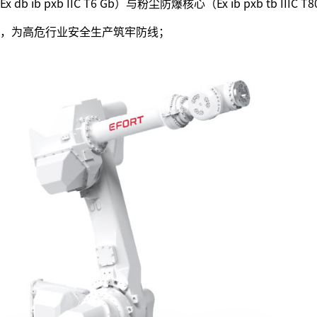
 pxb IIC T6 Gb）与粉尘防爆核心（Ex ib pxb tb IIIC T8
，为高危行业安全生产筑牢防线；